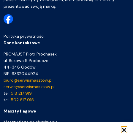
prezentować swoją markę.
Polityka prywatności
Dane kontaktowe
PROMAJST Piotr Prochasek
ul. Bukowa 9 Podbucze
44-348 Godów
NIP: 6332044924
biuro@serwismasztow.pl
serwis@serwismasztow.pl
tel.
518 217 919
tel.
502 617 015
Maszty flagowe
Maszty flagowe aluminiowe
Maszty z włókna szklanego