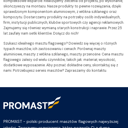
kompleksowe wsparcie. Realizujemy zlecenia od projektu, po wykonanie,
skończywszy na montażu. Nasze produkty to pewne rozwiązania, dzięki
sprawdzonym komponentom aluminiowym, z włókna szklanego oraz
kompozytu. Dostarczamy produkty na potrzeby osób indywidualnych,
firm, instytucji publicznych, klubów sportowych czy agencji reklamowych.
Zajmujemy się również wymianą starych konstrukcji i naprawie. Przez 25
lat zaufały nam setki klientów. Dołącz do nich!
Szukasz idealnego masztu flagowego? Dowiedz się więcej o różnych
typach masztów, ich zastosowaniu i cenach. Porównaj maszty
aluminiowe, maszty z włókna szklanego, maszty przenośne. Cena masztu
flagowego zależy od wielu czynników, takich jak: materiał, wysokość,
dodatkowe wyposażenie. Aby poznać dokładne ceny, skontaktuj się z
nami. Potrzebujesz serwis masztów? Zapraszamy do kontaktu.
PROMAST - polski producent masztów flagowych najwyższej
jakości. Tworzymy rozwiązania, które pozwolą Ci z dumą