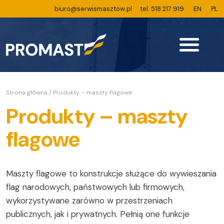
biuro@serwismasztow.pl
tel. 518 217 919
EN
PL
Strona główna
/
Produkty – maszty flagowe
Produkty – maszty
flagowe
Maszty flagowe to konstrukcje służące do wywieszania
flag narodowych, państwowych lub firmowych,
wykorzystywane zarówno w przestrzeniach
publicznych, jak i prywatnych. Pełnią one funkcje