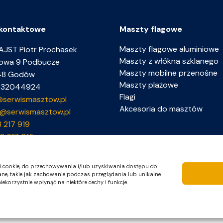
kontaktowe
Maszty flagowe
Maszty flagowe aluminiowe
JST Piotr Prochasek
Maszty z włókna szklanego
ukowa 9 Podbucze
Maszty mobilne przenośne
48 Godów
Maszty plażowe
6332044924
Flagi
@serwismasztow.pl
Akcesoria do masztów
s@serwismasztow.pl
8 217 919
2 617 015
iki cookie, do przechowywania i/lub uzyskiwania dostępu do
ne, takie jak zachowanie podczas przeglądania lub unikalne
iekorzystnie wpłynąć na niektóre cechy i funkcje.