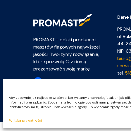
Dane 
PROMA
ul. B
PROMAST - polski producent
44-3
masztów flagowych najwyższej
NIP: 
jakości. Tworzymy rozwiązania,
biuro
które pozwolą Ci z dumą
serwi
prezentować swoją markę.
tel.
51
tel.
50
Aby zapewnić jak najlepsze wrażenia, korzystamy z technologii, takich jak pl
Polityka prywatności
informacji o urządzeniu. Zgoda na te technologie pozwoli nam przetwarzać da
identyfikatory na tej stronie. Brak wyrażenia zgody lub wycofanie zgody może n
Polityka prywatności