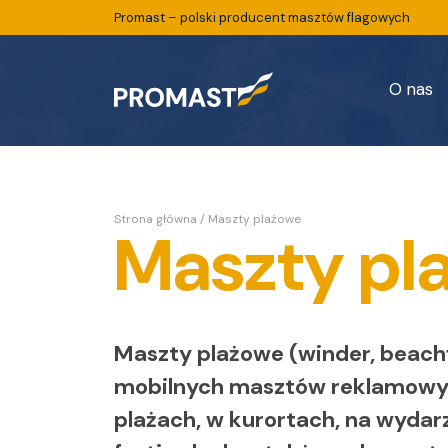
Promast – polski producent masztów flagowych
O nas
Strona główna
/
Maszty plażowe
Maszty pl
Maszty plażowe (winder, beachf
mobilnych masztów reklamowy
plażach, w kurortach, na wydar