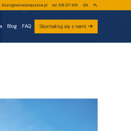
biuro@serwismasztow.pl
tel. 518 217 919
EN
PL
a
Blog
FAQ
Skontaktuj się
z nami