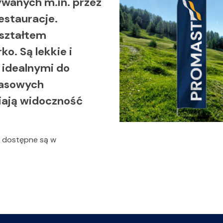
ywanych m.in. przez
estauracje.
kształtem
o. Są lekkie i
e idealnymi do
zasowych
iają widoczność
g dostępne są w