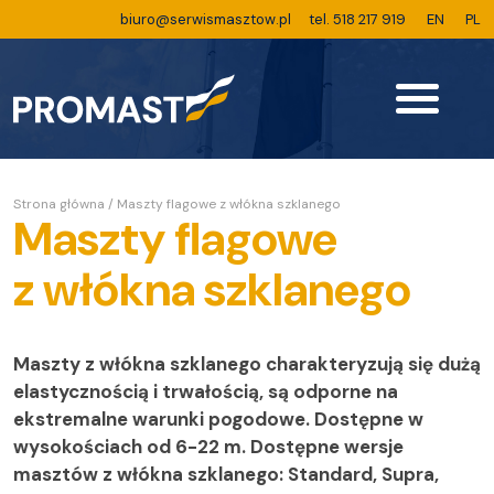
biuro@serwismasztow.pl
tel. 518 217 919
EN
PL
Strona główna
/
Maszty flagowe z włókna szklanego
Maszty flagowe
z włókna szklanego
Maszty z włókna szklanego charakteryzują się dużą
elastycznością i trwałością, są odporne na
ekstremalne warunki pogodowe. Dostępne w
wysokościach od 6-22 m. Dostępne wersje
masztów z włókna szklanego: Standard, Supra,