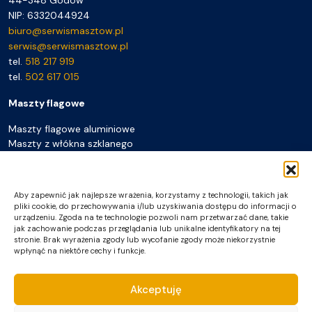
NIP: 6332044924
biuro@serwismasztow.pl
serwis@serwismasztow.pl
tel.
518 217 919
tel.
502 617 015
Maszty flagowe
Maszty flagowe aluminiowe
Maszty z włókna szklanego
Maszty mobilne przenośne
Maszty plażowe
Flagi
Aby zapewnić jak najlepsze wrażenia, korzystamy z technologii, takich jak
Akcesoria do masztów
pliki cookie, do przechowywania i/lub uzyskiwania dostępu do informacji o
Pozostałe
urządzeniu. Zgoda na te technologie pozwoli nam przetwarzać dane, takie
jak zachowanie podczas przeglądania lub unikalne identyfikatory na tej
stronie. Brak wyrażenia zgody lub wycofanie zgody może niekorzystnie
Galeria realizacji
wpłynąć na niektóre cechy i funkcje.
Producent masztów flagowych
Montaż, serwis, naprawa
Do pobrania
Akceptuję
FAQ