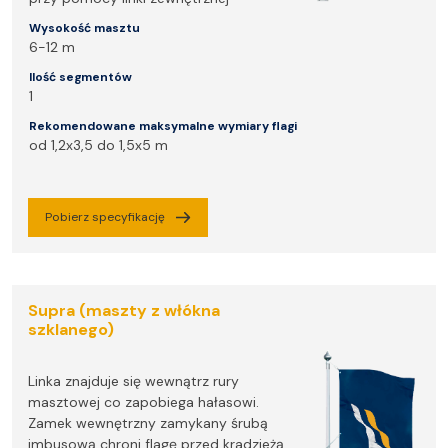
Wysokość masztu
6-12 m
Ilość segmentów
1
Rekomendowane maksymalne wymiary flagi
od 1,2x3,5 do 1,5x5 m
Pobierz specyfikację
Supra (maszty z włókna
szklanego)
Linka znajduje się wewnątrz rury
masztowej co zapobiega hałasowi.
Zamek wewnętrzny zamykany śrubą
imbusową chroni flagę przed kradzieżą.