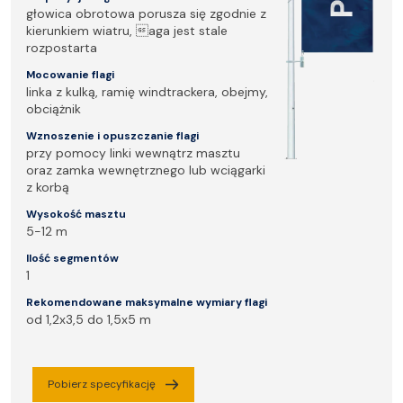
głowica obrotowa porusza się zgodnie z
kierunkiem wiatru, aga jest stale
rozpostarta
Mocowanie flagi
linka z kulką, ramię windtrackera, obejmy,
obciążnik
Wznoszenie i opuszczanie flagi
przy pomocy linki wewnątrz masztu
oraz zamka wewnętrznego lub wciągarki
z korbą
Wysokość masztu
5-12 m
Ilość segmentów
1
Rekomendowane maksymalne wymiary flagi
od 1,2x3,5 do 1,5x5 m
Pobierz specyfikację