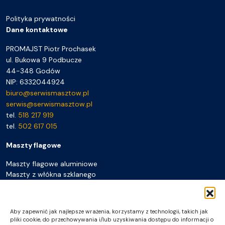
Polityka prywatności
Dane kontaktowe
PROMAJST Piotr Prochasek
ul. Bukowa 9 Podbucze
44-348 Godów
NIP: 6332044924
biuro@serwismasztow.pl
serwis@serwismasztow.pl
tel.
518 217 919
tel.
502 617 015
Maszty flagowe
Maszty flagowe aluminiowe
Maszty z włókna szklanego
Maszty mobilne przenośne
Maszty plażowe
Flagi
Aby zapewnić jak najlepsze wrażenia, korzystamy z technologii, takich jak
Akcesoria do masztów
pliki cookie, do przechowywania i/lub uzyskiwania dostępu do informacji o