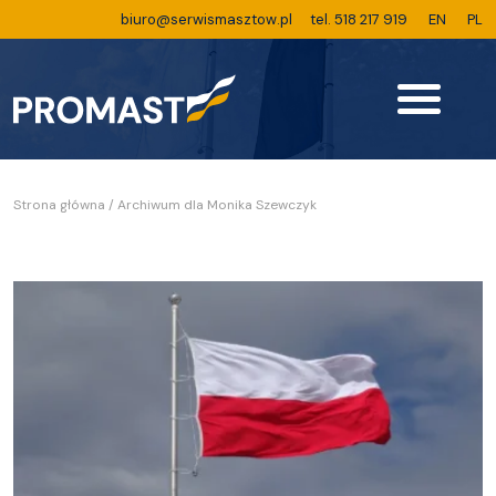
biuro@serwismasztow.pl
tel. 518 217 919
EN
PL
Strona główna
/
Archiwum dla Monika Szewczyk