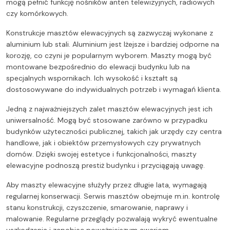
mogą pełnić funkcję nośników anten telewizyjnych, radiowych
czy komórkowych.
Konstrukcje masztów elewacyjnych są zazwyczaj wykonane z
aluminium lub stali. Aluminium jest lżejsze i bardziej odporne na
korozję, co czyni je popularnym wyborem. Maszty mogą być
montowane bezpośrednio do elewacji budynku lub na
specjalnych wspornikach. Ich wysokość i kształt są
dostosowywane do indywidualnych potrzeb i wymagań klienta.
Jedną z najważniejszych zalet masztów elewacyjnych jest ich
uniwersalność. Mogą być stosowane zarówno w przypadku
budynków użyteczności publicznej, takich jak urzędy czy centra
handlowe, jak i obiektów przemysłowych czy prywatnych
domów. Dzięki swojej estetyce i funkcjonalności, maszty
elewacyjne podnoszą prestiż budynku i przyciągają uwagę.
Aby maszty elewacyjne służyły przez długie lata, wymagają
regularnej konserwacji. Serwis masztów obejmuje m.in. kontrolę
stanu konstrukcji, czyszczenie, smarowanie, naprawy i
malowanie. Regularne przeglądy pozwalają wykryć ewentualne
uszkodzenia i zapobiec poważniejszym awariom.