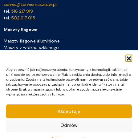
serwis@serwismasztow.pl
tel.
518 217 919
tel.
502 617 015
Maszty flagowe
Maszty flagowe aluminiowe
Maszty z włókna szklanego
Maszty mobilne przenośne
Maszty plażowe
Flagi
Aby zapewnić jak najlepsze wrażenia, korzystamy z technologii, takich jak
Akcesoria do masztów
pliki cookie, do przechowywania i/lub uzyskiwania dostępu do informacji o
urządzeniu. Zgoda na te technologie pozwoli nam przetwarzać dane, takie
Pozostałe
jak zachowanie podczas przeglądania lub unikalne identyfikatory na tej
stronie. Brak wyrażenia zgody lub wycofanie zgody może niekorzystnie
Galeria realizacji
wpłynąć na niektóre cechy i funkcje.
Producent masztów flagowych
Montaż, serwis, naprawa
Do pobrania
Akceptuję
FAQ
Kontakt
Odmów