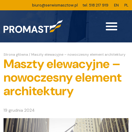
biuro@serwismasztow.pl
tel. 518 217 919
EN
PL
Strona główna
/
Maszty elewacyjne – nowoczesny element architektury
Maszty elewacyjne –
nowoczesny element
architektury
19 grudnia 2024